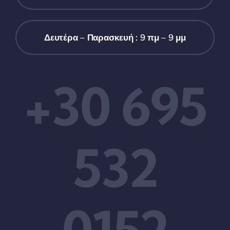
Δευτέρα – Παρασκευή : 9 πμ – 9 μμ
+30 695
532
0152