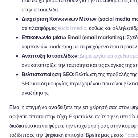
που θα χρησιμοποιηθούν για την προώθηση της επιχ
στην ιστοσελίδα.
Διαχείριση Κοινωνικών Μέσων (social media m
σε πλατφόρμες
social media
, καθώς και αλληλεπίδ
Επικοινωνία μέσω Email (email marketing):
Σχεδ
καμπανιών marketing με περιεχόμενο που προσελκ
Ανάπτυξη Ιστοσελίδων:
Δημιουργία και σχεδιασμ
αντικατοπτρίζει την ταυτότητα και τις ανάγκες της ε
Βελτιστοποίηση SEO:
Βελτίωση της προβολής της
SEO και δημιουργίας περιεχομένου που είναι βέλτ
αναζήτησης.
Είναι η στιγμή να αναδείξετε την επιχείρησή σας στον ψη
αφήνετε τίποτα στην τύχη. Εκμεταλλευτείτε την εμπειρία 
διαδικτύου και να φέρετε την επιχείρησή σας στην κορυφ
ταξίδι προς την ψηφιακή επιτυχία! Βρείτε μας μέσω
Face