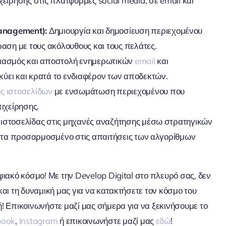
είρησης στις πλατφόρμες social media, σε email και
anagement):
Δημιουργία και δημοσίευση περιεχομένου
ραση με τους ακόλουθους και τους πελάτες.
ιασμός και αποστολή ενημερωτικών
email
και
ύει και κρατά το ενδιαφέρον των αποδεκτών.
ός ιστοσελίδων
με ενσωμάτωση περιεχομένου που
πιχείρησης.
 ιστοσελίδας στις μηχανές αναζήτησης μέσω στρατηγικών
ιστα προσαρμοσμένο στις απαιτήσεις των αλγορίθμων
φιακό κόσμο! Με την Develop Digital στο πλευρό σας, δεν
και τη δυναμική μας για να κατακτήσετε τον κόσμο του
ή! Επικοινωνήστε μαζί μας σήμερα για να ξεκινήσουμε το
book
,
Instagram
ή επικοινωνήστε μαζί μας
εδώ
!