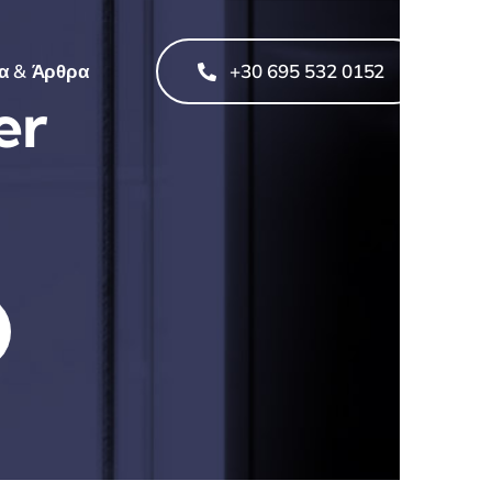
α & Άρθρα
+30 695 532 0152
er