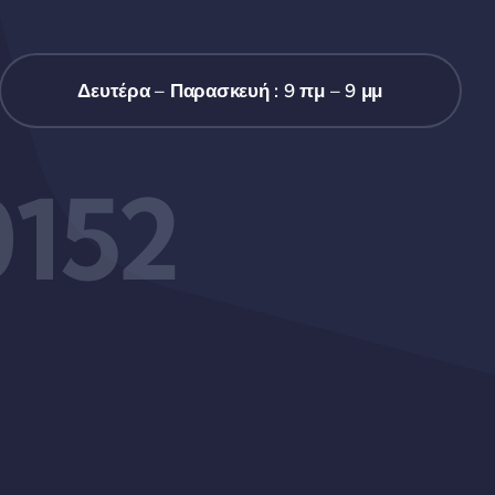
Δευτέρα – Παρασκευή : 9 πμ – 9 μμ
0152