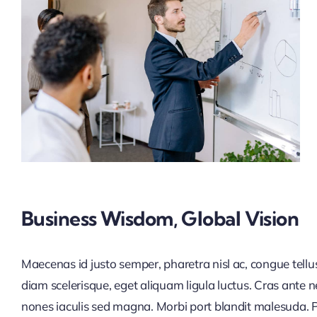
Business Wisdom, Global Vision
Maecenas id justo semper, pharetra nisl ac, congue tellu
turpis vitae, luctus pellentesque diam. Integer id vesti
diam scelerisque, eget aliquam ligula luctus. Cras ante
augue. Suspendisse vehicula semper justo. Vestibulum au
nones iaculis sed magna. Morbi port blandit malesuda. P