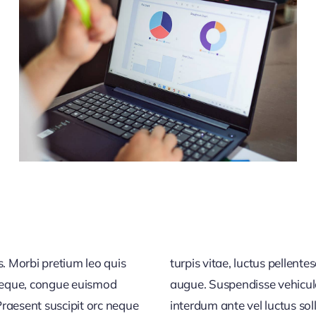
s. Morbi pretium leo quis
bulum metus, vel vehicula
 neque, congue euismod
ctor tortor a porttitor
raesent suscipit orc neque
interdum ante vel luctus solli