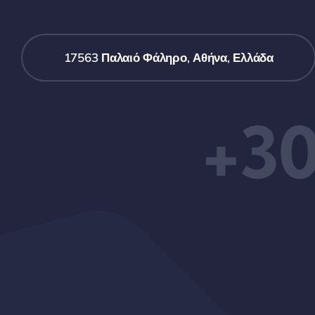
17563 Παλαιό Φάληρο, Αθήνα, Ελλάδα
+30