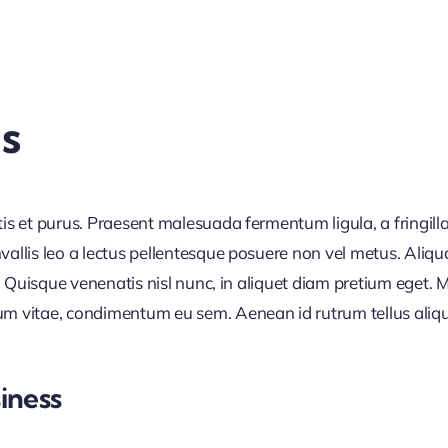
as
tis et purus. Praesent malesuada fermentum ligula, a fringill
nvallis leo a lectus pellentesque posuere non vel metus. Aliq
 et. Quisque venenatis nisl nunc, in aliquet diam pretium ege
tum vitae, condimentum eu sem. Aenean id rutrum tellus aliq
iness