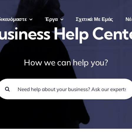
δικευόμαστε
Έργα
Σχετικά Με Εμάς
Νέ
usiness Help Cent
How we can help you?
earch
or: