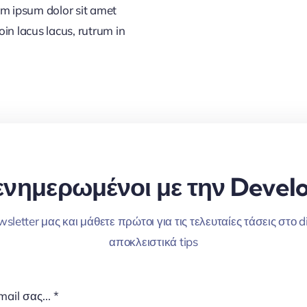
em ipsum dolor sit amet
in lacus lacus, rutrum in
ενημερωμένοι με την Develo
letter μας και μάθετε πρώτοι για τις τελευταίες τάσεις στο d
αποκλειστικά tips