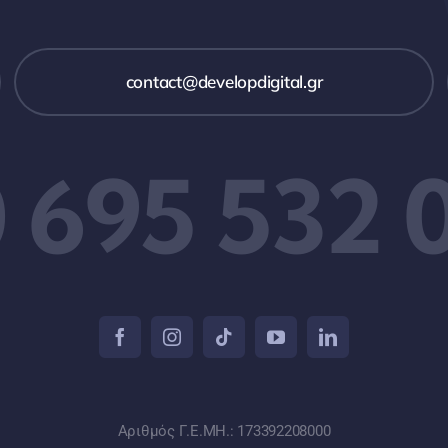
contact@developdigital.gr
 695 532 
Αριθμός Γ.Ε.ΜΗ.: 173392208000