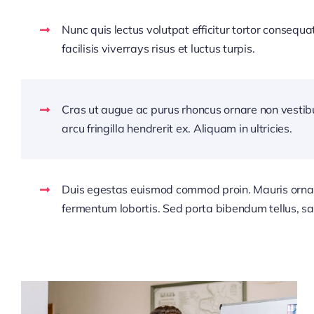
Nunc quis lectus volutpat efficitur tortor consequa
facilisis viverrays risus et luctus turpis.
Cras ut augue ac purus rhoncus ornare non vesti
arcu fringilla hendrerit ex. Aliquam in ultricies.
Duis egestas euismod commod proin. Mauris orna
fermentum lobortis. Sed porta bibendum tellus, sa