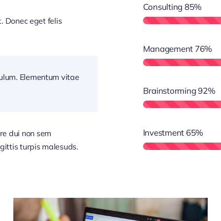
Consulting
85%
t. Donec eget felis
Management
76%
bulum. Elementum vitae
Brainstorming
92%
Investment
65%
re dui non sem
gittis turpis malesuds.